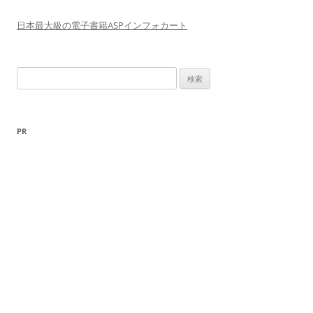
日本最大級の電子書籍ASPインフォカート
検
索
:
PR