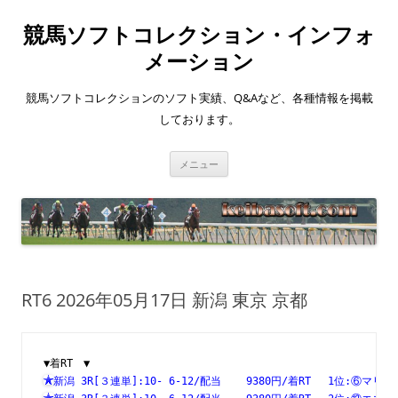
競馬ソフトコレクション・インフォ
メーション
競馬ソフトコレクションのソフト実績、Q&Aなど、各種情報を掲載
しております。
コ
メニュー
ン
テ
ン
ツ
へ
ス
キ
ッ
プ
RT6 2026年05月17日 新潟 東京 京都
▼着RT　▼
新潟 3R[３連単]:10- 6-12/配当    9380円/着RT　 1位:⑥