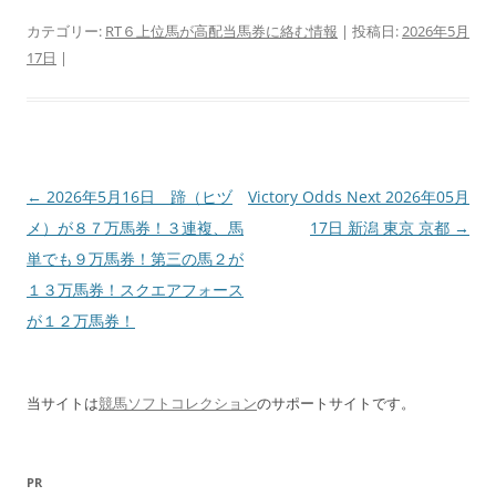
カテゴリー:
RT６上位馬が高配当馬券に絡む情報
| 投稿日:
2026年5月
17日
|
投
←
2026年5月16日 蹄（ヒヅ
Victory Odds Next 2026年05月
稿
メ）が８７万馬券！３連複、馬
17日 新潟 東京 京都
→
ナ
単でも９万馬券！第三の馬２が
ビ
１３万馬券！スクエアフォース
ゲ
が１２万馬券！
ー
シ
当サイトは
競馬ソフトコレクション
のサポートサイトです。
ョ
ン
PR