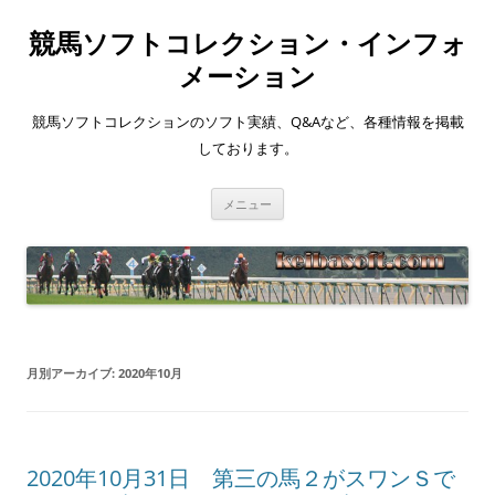
競馬ソフトコレクション・インフォ
メーション
競馬ソフトコレクションのソフト実績、Q&Aなど、各種情報を掲載
しております。
コ
メニュー
ン
テ
ン
ツ
へ
ス
キ
ッ
プ
月別アーカイブ:
2020年10月
2020年10月31日 第三の馬２がスワンＳで