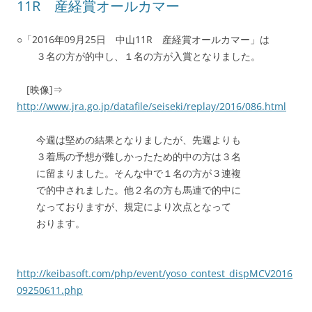
11R 産経賞オールカマー
○「2016年09月25日 中山11R 産経賞オールカマー」は
３名の方が的中し、１名の方が入賞となりました。
[映像]⇒
http://www.jra.go.jp/datafile/seiseki/replay/2016/086.html
今週は堅めの結果となりましたが、先週よりも
３着馬の予想が難しかったため的中の方は３名
に留まりました。そんな中で１名の方が３連複
で的中されました。他２名の方も馬連で的中に
なっておりますが、規定により次点となって
おります。
http://keibasoft.com/php/event/yoso_contest_dispMCV2016
09250611.php