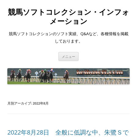
競馬ソフトコレクション・インフォ
メーション
競馬ソフトコレクションのソフト実績、Q&Aなど、各種情報を掲載
しております。
コ
メニュー
ン
テ
ン
ツ
へ
ス
キ
ッ
プ
月別アーカイブ:
2022年8月
2022年8月28日 全般に低調な中、朱鷺Ｓで